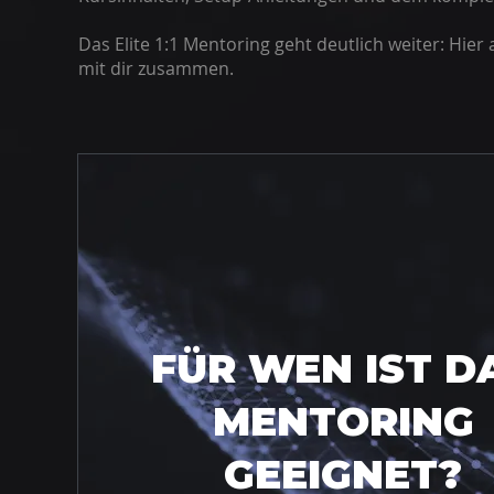
Das Elite 1:1 Mentoring geht deutlich weiter: Hier 
mit dir zusammen.
FÜR WEN IST D
MENTORING
GEEIGNET?