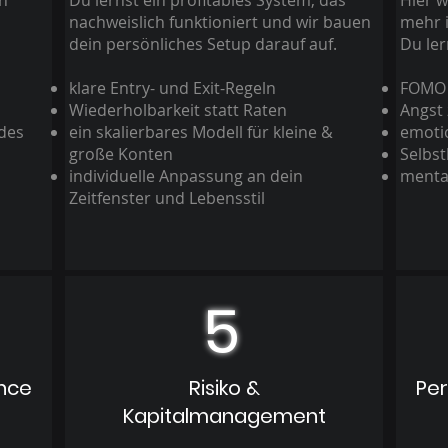
en
Du lernst ein profitables System, das
Hier w
nachweislich funktioniert und wir bauen
mehr i
dein persönliches Setup darauf auf.
Du ler
klare Entry- und Exit-Regeln
FOMO 
Wiederholbarkeit statt Raten
Angst
ndes
ein skalierbares Modell für kleine &
emotio
große Konten
Selbst
individuelle Anpassung an dein
mental
Zeitfenster und Lebensstil
5
ance
Risiko &
Pe
Kapitalmanagement