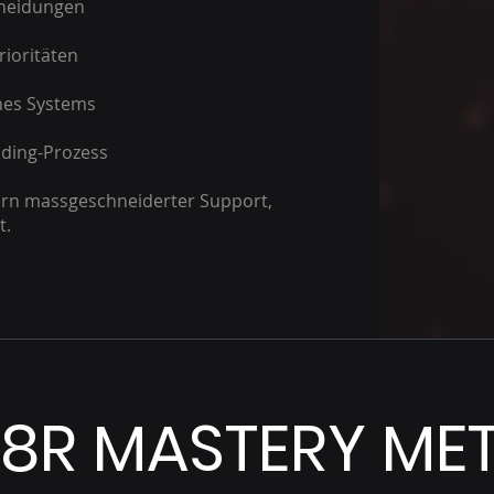
cheidungen
rioritäten
nes Systems
ading-Prozess
dern massgeschneiderter Support,
t.
R8R MASTERY M