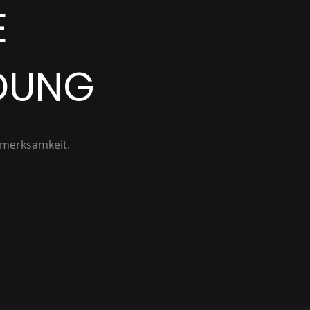
E
DUNG
ufmerksamkeit.