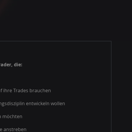
ader, die:
uf ihre Trades brauchen
gsdisziplin entwickeln wollen
en möchten
te anstreben