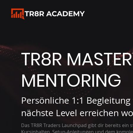
TR8R MASTERY
MENTORING
Persönliche 1:1 Begleitung 
nächste Level erreichen wo
Das TR8R Traders Launchpad gibt dir bereits ein s
Kursinhalten, Setup-Anleitungen und dem komple