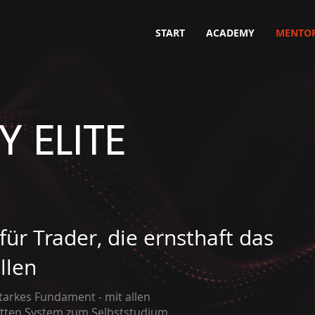
START
ACADEMY
MENTO
 ELITE
für Trader, die ernsthaft das
llen
tarkes Fundament - mit allen
tten System zum Selbststudium.