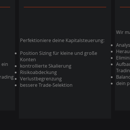
Wir ma
Perfektioniere deine Kapitalsteuerung:
Analys
Heraus
Position Sizing für kleine und große
Elimi
Konten
 ein
Aufbau
kontrollierte Skalierung
Tradin
Risikoabdeckung
rading
Balanc
Verlustbegrenzung
dein p
bessere Trade-Selektion