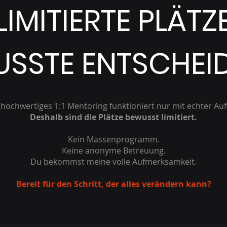
LIMITIERTE PLÄTZ
USSTE ENTSCHEI
v hochwertiges 1:1 Mentoring funktioniert nur mit echter A
Deshalb sind die Plätze bewusst limitiert.
Kein Massenprogramm.
Keine anonyme Betreuung.
Du bekommst meine volle Aufmerksamkeit.
Bereit für den Schritt, der alles verändern kann?