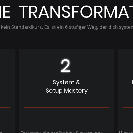
NE TRANSFORMA
kein Standardkurs. Es ist ein 6 stufiger Weg, der dich syste
2
System &
Setup Mastery