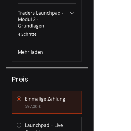
Traders Launchpad -
Modul 2 -
Grundlagen
.
4 Schritte
Mehr laden
Preis
Einmalige Zahlung
597,00 €
Launchpad + Live